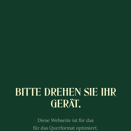
BITTE DREHEN SIE IHR
A COLÔNIA
LUXEMBURGUESA
GERÄT.
This experience is better with
sound.
Diese Webseite ist für das
Adjust the volume of your
für das Querformat optimiert.
speakers or headphones.