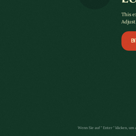
A COLÔNIA LUXEMBURGUESA
This e
Adjust
EN
Wenn Sie auf " Enter " klicken, u