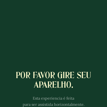
POR FAVOR GIRE SEU
A COLÔNIA
APARELHO.
LUXEMBURGUESA
Esta experiência é melhor com
Esta experiencia é feita
som.
para ser assistida horizontalmente.
Ajuste o volume dos alto-falantes