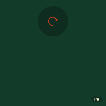
A COLÔNIA LUXEMBURGUESA
ou fones de ouvido.
ENTER
Ao clicar em « Enter » para navegar neste website,
você concorda com a utilização de cookies.
Ler mais
PT-BR