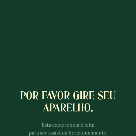
POR FAVOR GIRE SEU
A COLÔNIA
APARELHO.
LUXEMBURGUESA
Esta experiência é melhor com
Esta experiencia é feita
som.
para ser assistida horizontalmente.
Ajuste o volume dos alto-falantes