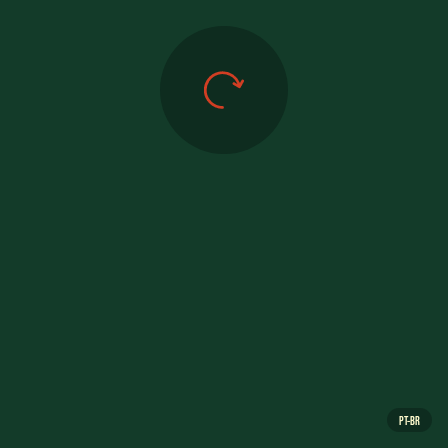
A COLÔNIA LUXEMBURGUESA
ou fones de ouvido.
ENTER
Ao clicar em « Enter » para navegar neste website,
você concorda com a utilização de cookies.
Ler mais
PT-BR